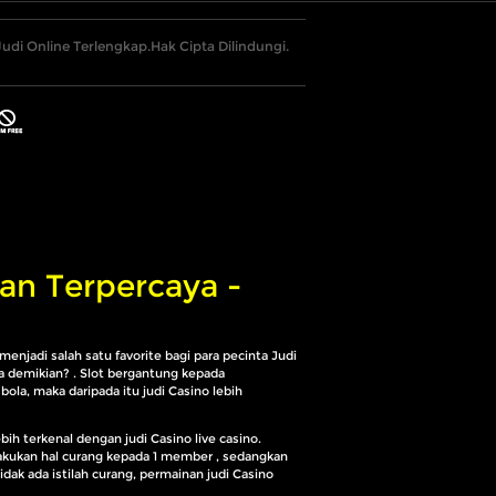
i Online Terlengkap.Hak Cipta Dilindungi.
an Terpercaya -
enjadi salah satu favorite bagi para pecinta Judi
pa demikian? . Slot bergantung kepada
ola, maka daripada itu judi Casino lebih
ih terkenal dengan judi Casino live casino.
lakukan hal curang kepada 1 member , sedangkan
idak ada istilah curang, permainan judi Casino