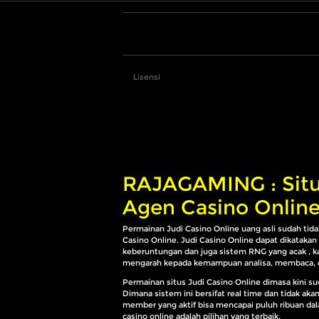
Lisensi
RAJAGAMING : Situs
Agen Casino Onlin
Permainan Judi Casino Online uang asli sudah tidak
Casino Online. Judi Casino Online dapat dikatakan
keberuntungan dan juga sistem RNG yang acak , kal
mengarah kepada kemampuan analisa, membaca, dan
Permainan situs Judi Casino Online dimasa kini su
Dimana sistem ini bersifat real time dan tidak a
member yang aktif bisa mencapai puluh ribuan dalam 
casino online adalah pilihan yang terbaik.