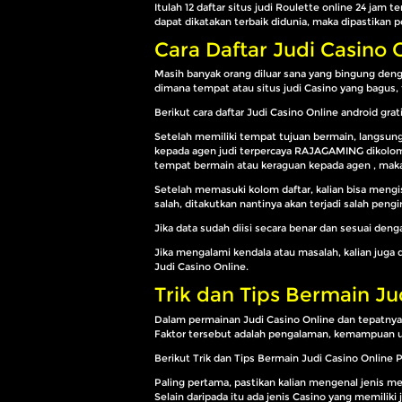
Itulah 12 daftar situs judi Roulette online 24 jam
dapat dikatakan terbaik didunia, maka dipastikan 
Cara Daftar Judi Casino 
Masih banyak orang diluar sana yang bingung denga
dimana tempat atau situs judi Casino yang bagus,
Berikut cara daftar Judi Casino Online android grat
Setelah memiliki tempat tujuan bermain, langsun
kepada agen judi terpercaya RAJAGAMING dikolom P
tempat bermain atau keraguan kepada agen , maka
Setelah memasuki kolom daftar, kalian bisa mengisi 
salah, ditakutkan nantinya akan terjadi salah pengi
Jika data sudah diisi secara benar dan sesuai de
Jika mengalami kendala atau masalah, kalian juga 
Judi Casino Online.
Trik dan Tips Bermain Ju
Dalam permainan Judi Casino Online dan tepatnya 
Faktor tersebut adalah pengalaman, kemampuan un
Berikut Trik dan Tips Bermain Judi Casino Online 
Paling pertama, pastikan kalian mengenal jenis mej
Selain daripada itu ada jenis Casino yang memili