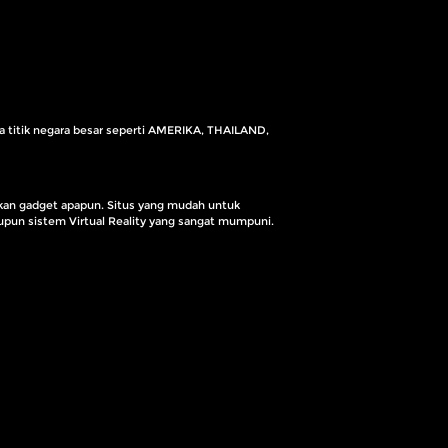
rapa titik negara besar seperti AMERIKA, THAILAND,
kan gadget apapun. Situs yang mudah untuk
upun sistem Virtual Reality yang sangat mumpuni.