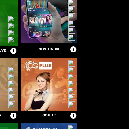
Rb
5Jt
Rb
7,5Jt
Rb
7,5Jt
Rb
2,5Jt
Rb
5Jt
DAFTAR
MASUK
ASUK
KEMBALI
NEW IDNLIVE
NEW IDNLIVE
IVE
IVE
in
Max
Meja
Min
Max
Rb
30Jt
Baccarat
1Rb
10Jt
Rb
30Jt
Dragon Tiger
1Rb
10Jt
0Rb
30Jt
Roulette
1Rb
10Jt
0Rb
30Jt
Wheel
1Rb
10Jt
Special Games
1Rb
10Jt
ASUK
DAFTAR
MASUK
KEMBALI
G
OG PLUS
G
OG PLUS
in
Max
Meja
Min
Max