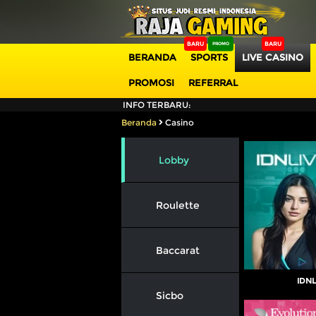
BARU
BARU
PROMO
BERANDA
SPORTS
LIVE CASINO
PROMOSI
REFERRAL
INFO TERBARU:
Beranda
Casino
Meja
Lobby
Baccarat
Dragon Tiger
Roulette
Sicbo
Roulette
Special Games
DAFTAR
Baccarat
KEM
IDNL
IDNL
Sicbo
Meja