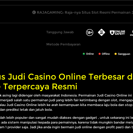
RAJAGAMING: Raja-nya Situs Slot Resmi Permainan Jud
Tanggung Jawab
Metode Pembayaran
 Judi Casino Online Terbesar d
e Terpercaya Resmi
 asing lagi didengar oleh masyarakat Indonesia. Permainan Judi Casino Online ini m
 menjadi salah satu permainan judi yang lebih fair ketimbang dengan slot, menga
au Judi Casino Online lebih ke arah kemampuan kita membaca laju bola dan stop b
 prediksi letak dan jatuh bola.
dah lebih populer dan sangat mudah diakses dengan gadget , untuk sekarang ini leb
kan ada sistem manipulasi kepada para pemainnya, karena tidak mungkin bandar me
1 provider saja. Jadi jika anda ingin bermain judi online dengan profit pasti dan t