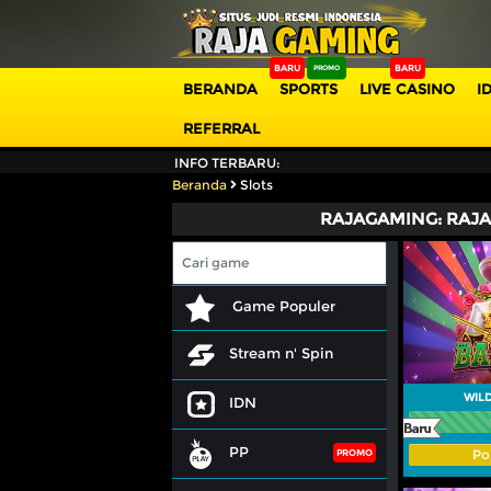
BARU
BARU
PROMO
BERANDA
SPORTS
LIVE CASINO
I
REFERRAL
INFO TERBARU:
Beranda
Slots
RAJAGAMING: RAJA
Game Populer
Stream n' Spin
WILD
IDN
PP
Pol
PROMO