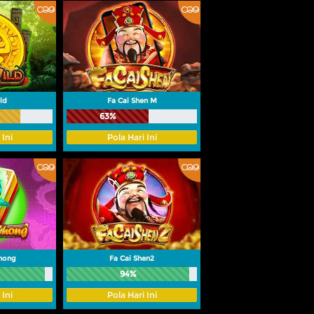
ld
Fa Cai Shen M
63%
 Ini
Pola Hari Ini
hong
Fa Cai Shen2
94%
 Ini
Pola Hari Ini