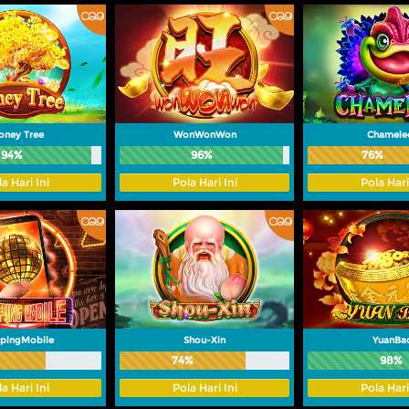
ney Tree
WonWonWon
Chamele
94%
96%
76%
a Hari Ini
Pola Hari Ini
Pola Hari
pingMobile
Shou-Xin
YuanBa
74%
98%
a Hari Ini
Pola Hari Ini
Pola Hari