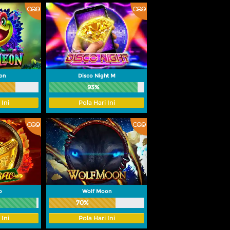
on
Disco Night M
93%
 Ini
Pola Hari Ini
o
Wolf Moon
70%
 Ini
Pola Hari Ini