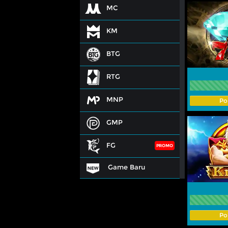
MC
KM
BTG
RTG
MNP
Pol
GMP
FG
PROMO
Game Baru
Pol