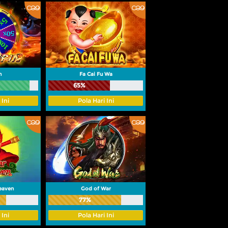
n
Fa Cai Fu Wa
65%
 Ini
Pola Hari Ini
eaven
God of War
77%
 Ini
Pola Hari Ini