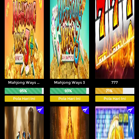
Mahjong Ways 3+
Mahjong Ways 3
777
95%
93%
71%
Pola Hari Ini
Pola Hari Ini
Pola Hari Ini