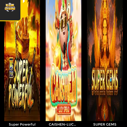
Super Powerful
CAISHEN-LUCKY SPREAD
SUPER GEMS